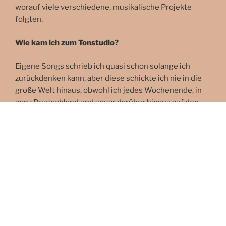
worauf viele verschiedene, musikalische Projekte
folgten.
Wie kam ich zum Tonstudio?
Eigene Songs schrieb ich quasi schon solange ich
zurückdenken kann, aber diese schickte ich nie in die
große Welt hinaus, obwohl ich jedes Wochenende, in
ganz Deutschland und sogar darüber hinaus auf den
Bühnen stand. Tatsächlich kam die Inspiration, diese
eigenen Songs auch professionell zu produzieren erst
sehr spät, im Zuge meines Studiums an der
Popakademie in Köln. Danach ging alles sehr schnell,
und ich war im Produktionsrausch, so dass ich mir
innerhalb der letzten 9 Jahre ein Tonstudio mit
Equipment, dass sich durchaus sehen lassen kann
aufgebaut habe.
Mein Herz schlägt schon immer für die echten, Amps,